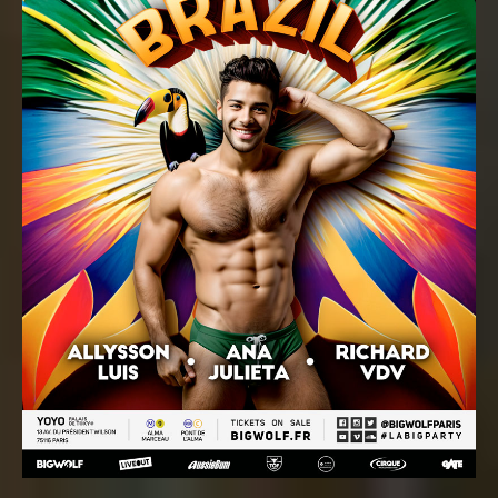
BIG SUMMER
BIG JURASSIC PRIDE
BIG EUROVISION
VOIR PLUS...
PHOTOS
VIDÉOS