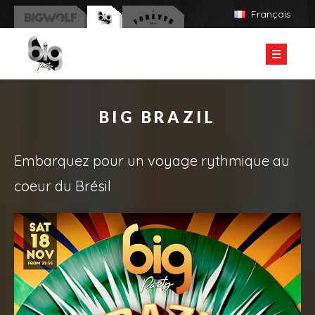
Français
ÉVÉNEMENTS PASSÉS
BIG PLAY
BIG BRAZIL
BIG GLOW
Embarquez pour un voyage rythmique au
BIG CHRISTMAS
coeur du Brésil
BIG BRAZIL
BIG HALLOWEEN
BIG UNIVERSE